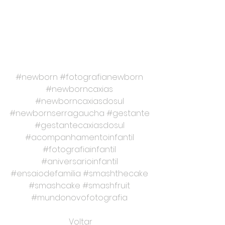
#newborn
#fotografianewborn
#newborncaxias
#newborncaxiasdosul
#newbornserragaucha
#gestante
#gestantecaxiasdosul
#acompanhamentoinfantil
#fotografiainfantil
#aniversarioinfantil
#ensaiodefamilia
#smashthecake
#smashcake
#smashfruit
#mundonovofotografia
Voltar