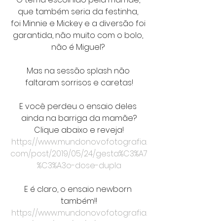
que também seria da festinha, 
foi Minnie e Mickey e a diversão foi 
garantida, não muito com o bolo, 
não é Miguel? 
Mas na sessão splash não 
faltaram sorrisos e caretas!
E você perdeu o ensaio deles 
ainda na barriga da mamãe?
Clique abaixo e reveja!
https://www.mundonovofotografia.
com/post/2019/05/24/gesta%C3%A7
%C3%A3o-dose-dupla
E é claro, o ensaio newborn 
também!!
https://www.mundonovofotografia.