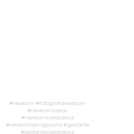
#newborn
#fotografianewborn
#newborncaxias
#newborncaxiasdosul
#newbornserragaucha
#gestante
#gestantecaxiasdosul