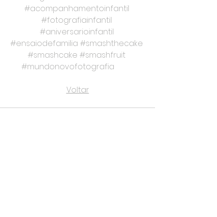
#acompanhamentoinfantil
#fotografiainfantil
#aniversarioinfantil
#ensaiodefamilia
#smashthecake
#smashcake
#smashfruit
#mundonovofotografia          
Voltar
Ver tudo
Posts recentes