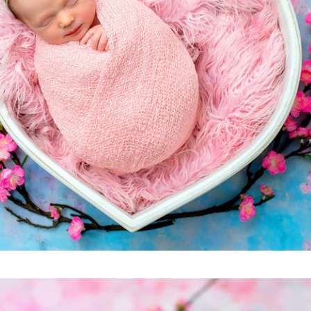
Tags: mundo novo fotografia, mundo novo, mundo novo newborn, mundo novo caxias do
sul,
mundo novo serra gaúcha, newborn, newborn caxias, newborn caxias do sul, new born, new
born caxias do sul, newborn são marcos, newborn farroupilha, newborn bento gonçalves,
newborn nova petrópolis, newborn gramado, newborn farroupilha, newborn flores da cunha,
newborn vacaria, newborn antonio prado, newborn garibaldi, newborn serra gaúcha, serra
gaúcha, fotografia recém-nascido, recém-nascido caxias do sul, fotografia caxias do sul,
fotógrafo caxias do sul, estúdio caxias do sul, studio caxias, gestante caxias do sul,
foto de gestante caxias, grávida caxias do sul, gestantes serra gaúcha, bebês caxias do
sul, ensaio recem nascido, bebes caxias do sul, workshop newborn, workshop mundo do
newborn, mundo do newborn, fotografia infantil caxias do sul, fotografo serra gaucha,
estudio fotografico caxias do sul, abfrn, associado abfrn. associação brasileira de
recém-nascidos, newborn arco iris, bebe arco iris, newborn responsável eu faço,
fotografia recém-nascido serra gaúcha, gustavo scain zardo, cláudia magrin, revista
requinte kids e teen, revista requinte, revista afrodite, revista fhox, maternidade
caxias do sul, berçário caxias do sul, ala materno infatil unimed caxias do sul,
berçário unimed caxias, berçário pompéia, smash cake caxias, ensaio smash cake, ensaio
cake smash, smash fruit, ensaio smash fruit, ensaio gestante caxias, chateau lacave
caxias, foto de acompanhamento, ideia de fotografia mensal, ensaio de família, foto em
família, aniversário infantil caxias do sul, foto de aniversário.