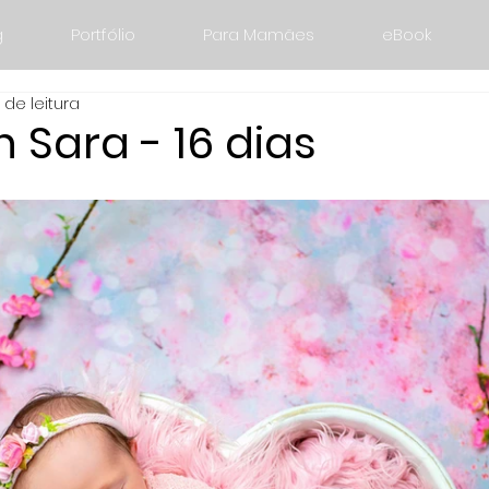
g
Portfólio
Para Mamães
eBook
 de leitura
Sara - 16 dias