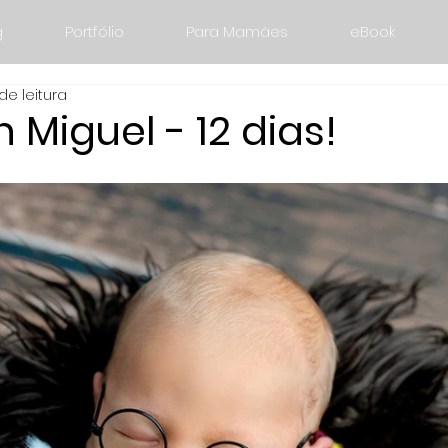
g
Portfólio
Para Mamães
eBook
de leitura
Miguel - 12 dias!