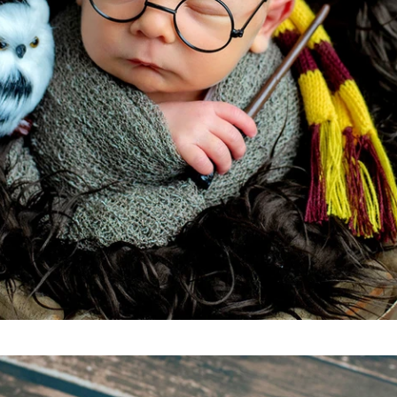
Tags: mundo novo fotografia, mundo novo, mundo novo newborn, mundo novo caxias do
sul,
mundo novo serra gaúcha, newborn, newborn caxias, newborn caxias do sul, new born, new
born caxias do sul, newborn são marcos, newborn farroupilha, newborn bento gonçalves,
newborn nova petrópolis, newborn gramado, newborn farroupilha, newborn flores da cunha,
newborn vacaria, newborn antonio prado, newborn garibaldi, newborn serra gaúcha, serra
gaúcha, fotografia recém-nascido, recém-nascido caxias do sul, fotografia caxias do sul,
fotógrafo caxias do sul, estúdio caxias do sul, studio caxias, gestante caxias do sul,
foto de gestante caxias, grávida caxias do sul, gestantes serra gaúcha, bebês caxias do
sul, ensaio recem nascido, bebes caxias do sul, workshop newborn, workshop mundo do
newborn, mundo do newborn, fotografia infantil caxias do sul, fotografo serra gaucha,
estudio fotografico caxias do sul, abfrn, associado abfrn. associação brasileira de
recém-nascidos, newborn arco iris, bebe arco iris, newborn responsável eu faço,
fotografia recém-nascido serra gaúcha, gustavo scain zardo, cláudia magrin, revista
requinte kids e teen, revista requinte, revista afrodite, revista fhox, maternidade
caxias do sul, berçário caxias do sul, ala materno infatil unimed caxias do sul,
berçário unimed caxias, berçário pompéia, smash cake caxias, ensaio smash cake, ensaio
cake smash, smash fruit, ensaio smash fruit, ensaio gestante caxias, chateau lacave
caxias, foto de acompanhamento, ideia de fotografia mensal, ensaio de família, foto em
família, aniversário infantil caxias do sul, foto de aniversário.