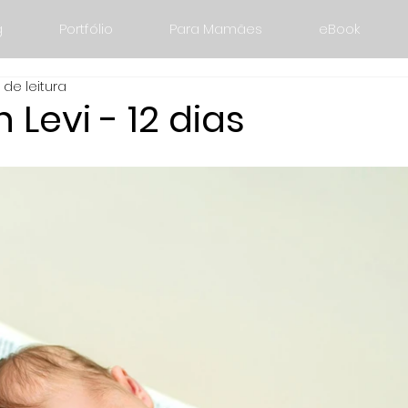
g
Portfólio
Para Mamães
eBook
 de leitura
Levi - 12 dias