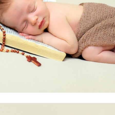
Tags: mundo novo fotografia, mundo novo, mundo novo newborn, mundo novo caxias do
sul,
mundo novo serra gaúcha, newborn, newborn caxias, newborn caxias do sul, new born, new
born caxias do sul, newborn são marcos, newborn farroupilha, newborn bento gonçalves,
newborn nova petrópolis, newborn gramado, newborn farroupilha, newborn flores da cunha,
newborn vacaria, newborn antonio prado, newborn garibaldi, newborn serra gaúcha, serra
gaúcha, fotografia recém-nascido, recém-nascido caxias do sul, fotografia caxias do sul,
fotógrafo caxias do sul, estúdio caxias do sul, studio caxias, gestante caxias do sul,
foto de gestante caxias, grávida caxias do sul, gestantes serra gaúcha, bebês caxias do
sul, ensaio recem nascido, bebes caxias do sul, workshop newborn, workshop mundo do
newborn, mundo do newborn, fotografia infantil caxias do sul, fotografo serra gaucha,
estudio fotografico caxias do sul, abfrn, associado abfrn. associação brasileira de
recém-nascidos, newborn arco iris, bebe arco iris, newborn responsável eu faço,
fotografia recém-nascido serra gaúcha, gustavo scain zardo, cláudia magrin, revista
requinte kids e teen, revista requinte, revista afrodite, revista fhox, maternidade
caxias do sul, berçário caxias do sul, ala materno infatil unimed caxias do sul,
berçário unimed caxias, berçário pompéia, smash cake caxias, ensaio smash cake, ensaio
cake smash, smash fruit, ensaio smash fruit, ensaio gestante caxias, chateau lacave
caxias, foto de acompanhamento, ideia de fotografia mensal, ensaio de família, foto em
família, aniversário infantil caxias do sul, foto de aniversário.