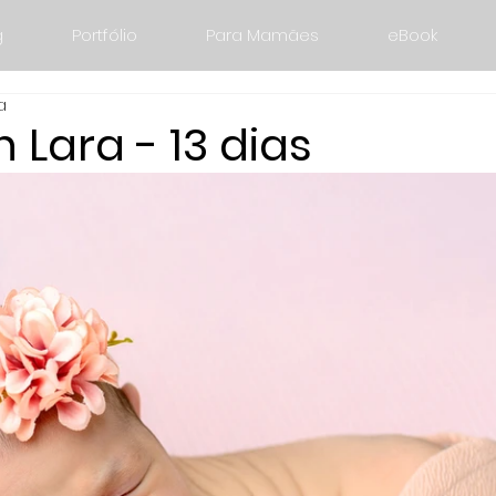
g
Portfólio
Para Mamães
eBook
a
Lara - 13 dias