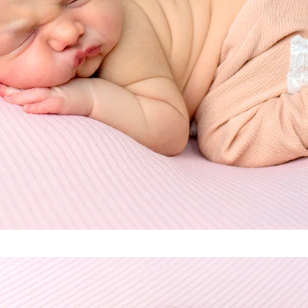
Tags: mundo novo fotografia, mundo novo, mundo novo newborn, mundo novo caxias do
sul,
mundo novo serra gaúcha, newborn, newborn caxias, newborn caxias do sul, new born, new
born caxias do sul, newborn são marcos, newborn farroupilha, newborn bento gonçalves,
newborn nova petrópolis, newborn gramado, newborn farroupilha, newborn flores da cunha,
newborn vacaria, newborn antonio prado, newborn garibaldi, newborn serra gaúcha, serra
gaúcha, fotografia recém-nascido, recém-nascido caxias do sul, fotografia caxias do sul,
fotógrafo caxias do sul, estúdio caxias do sul, studio caxias, gestante caxias do sul,
foto de gestante caxias, grávida caxias do sul, gestantes serra gaúcha, bebês caxias do
sul, ensaio recem nascido, bebes caxias do sul, workshop newborn, workshop mundo do
newborn, mundo do newborn, fotografia infantil caxias do sul, fotografo serra gaucha,
estudio fotografico caxias do sul, abfrn, associado abfrn. associação brasileira de
recém-nascidos, newborn arco iris, bebe arco iris, newborn responsável eu faço,
fotografia recém-nascido serra gaúcha, gustavo scain zardo, cláudia magrin, revista
requinte kids e teen, revista requinte, revista afrodite, revista fhox, maternidade
caxias do sul, berçário caxias do sul, ala materno infatil unimed caxias do sul,
berçário unimed caxias, berçário pompéia, smash cake caxias, ensaio smash cake, ensaio
cake smash, smash fruit, ensaio smash fruit, ensaio gestante caxias, chateau lacave
caxias, foto de acompanhamento, ideia de fotografia mensal, ensaio de família, foto em
família, aniversário infantil caxias do sul, foto de aniversário.