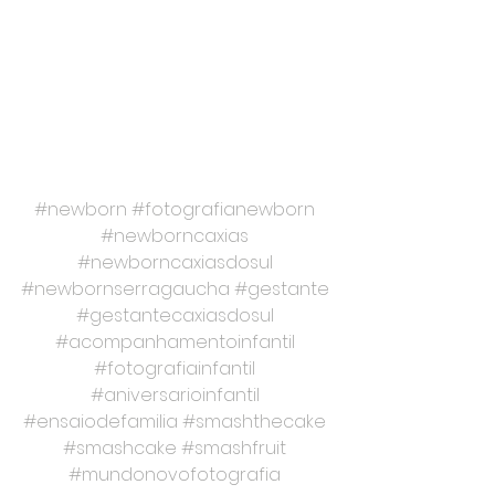
#newborn
#fotografianewborn
#newborncaxias
#newborncaxiasdosul
#newbornserragaucha
#gestante
#gestantecaxiasdosul
#acompanhamentoinfantil
#fotografiainfantil
#aniversarioinfantil
#ensaiodefamilia
#smashthecake
#smashcake
#smashfruit
#mundonovofotografia