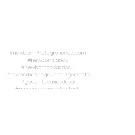
#newborn
#fotografianewborn
#newborncaxias
#newborncaxiasdosul
#newbornserragaucha
#gestante
#gestantecaxiasdosul
#acompanhamentoinfantil
#fotografiainfantil
#aniversarioinfantil
#ensaiodefamilia
#smashthecake
#smashcake
#smashfruit
#mundonovofotografia