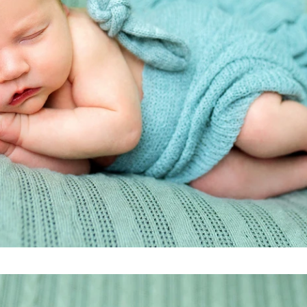
Tags: mundo novo fotografia, mundo novo, mundo novo newborn, mundo novo caxias do
sul,
mundo novo serra gaúcha, newborn, newborn caxias, newborn caxias do sul, new born, new
born caxias do sul, newborn são marcos, newborn farroupilha, newborn bento gonçalves,
newborn nova petrópolis, newborn gramado, newborn farroupilha, newborn flores da cunha,
newborn vacaria, newborn antonio prado, newborn garibaldi, newborn serra gaúcha, serra
gaúcha, fotografia recém-nascido, recém-nascido caxias do sul, fotografia caxias do sul,
fotógrafo caxias do sul, estúdio caxias do sul, studio caxias, gestante caxias do sul,
foto de gestante caxias, grávida caxias do sul, gestantes serra gaúcha, bebês caxias do
sul, ensaio recem nascido, bebes caxias do sul, workshop newborn, workshop mundo do
newborn, mundo do newborn, fotografia infantil caxias do sul, fotografo serra gaucha,
estudio fotografico caxias do sul, abfrn, associado abfrn. associação brasileira de
recém-nascidos, newborn arco iris, bebe arco iris, newborn responsável eu faço,
fotografia recém-nascido serra gaúcha, gustavo scain zardo, cláudia magrin, revista
requinte kids e teen, revista requinte, revista afrodite, revista fhox, maternidade
caxias do sul, berçário caxias do sul, ala materno infatil unimed caxias do sul,
berçário unimed caxias, berçário pompéia, smash cake caxias, ensaio smash cake, ensaio
cake smash, smash fruit, ensaio smash fruit, ensaio gestante caxias, chateau lacave
caxias, foto de acompanhamento, ideia de fotografia mensal, ensaio de família, foto em
família, aniversário infantil caxias do sul, foto de aniversário.