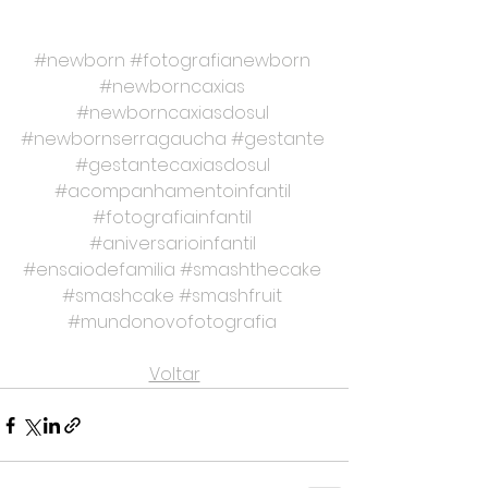
#newborn
#fotografianewborn
#newborncaxias
#newborncaxiasdosul
#newbornserragaucha
#gestante
#gestantecaxiasdosul
#acompanhamentoinfantil
#fotografiainfantil
#aniversarioinfantil
#ensaiodefamilia
#smashthecake
#smashcake
#smashfruit
#mundonovofotografia
Voltar