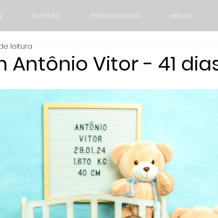
g
Portfólio
Para Mamães
eBook
de leitura
Antônio Vitor - 41 dia