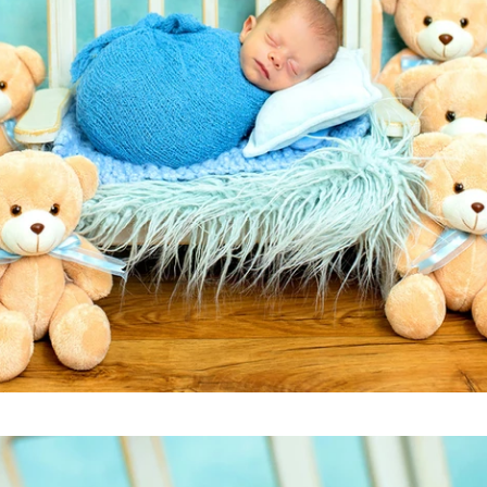
Tags: mundo novo fotografia, mundo novo, mundo novo newborn, mundo novo caxias do
sul,
mundo novo serra gaúcha, newborn, newborn caxias, newborn caxias do sul, new born, new
born caxias do sul, newborn são marcos, newborn farroupilha, newborn bento gonçalves,
newborn nova petrópolis, newborn gramado, newborn farroupilha, newborn flores da cunha,
newborn vacaria, newborn antonio prado, newborn garibaldi, newborn serra gaúcha, serra
gaúcha, fotografia recém-nascido, recém-nascido caxias do sul, fotografia caxias do sul,
fotógrafo caxias do sul, estúdio caxias do sul, studio caxias, gestante caxias do sul,
foto de gestante caxias, grávida caxias do sul, gestantes serra gaúcha, bebês caxias do
sul, ensaio recem nascido, bebes caxias do sul, workshop newborn, workshop mundo do
newborn, mundo do newborn, fotografia infantil caxias do sul, fotografo serra gaucha,
estudio fotografico caxias do sul, abfrn, associado abfrn. associação brasileira de
recém-nascidos, newborn arco iris, bebe arco iris, newborn responsável eu faço,
fotografia recém-nascido serra gaúcha, gustavo scain zardo, cláudia magrin, revista
requinte kids e teen, revista requinte, revista afrodite, revista fhox, maternidade
caxias do sul, berçário caxias do sul, ala materno infatil unimed caxias do sul,
berçário unimed caxias, berçário pompéia, smash cake caxias, ensaio smash cake, ensaio
cake smash, smash fruit, ensaio smash fruit, ensaio gestante caxias, chateau lacave
caxias, foto de acompanhamento, ideia de fotografia mensal, ensaio de família, foto em
família, aniversário infantil caxias do sul, foto de aniversário.