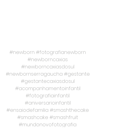
#newborn
#fotografianewborn
#newborncaxias
#newborncaxiasdosul
#newbornserragaucha
#gestante
#gestantecaxiasdosul
#acompanhamentoinfantil
#fotografiainfantil
#aniversarioinfantil
#ensaiodefamilia
#smashthecake
#smashcake
#smashfruit
#mundonovofotografia