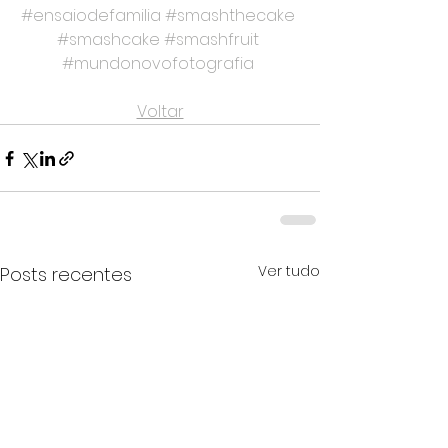
#ensaiodefamilia
#smashthecake
#smashcake
#smashfruit
#mundonovofotografia
Voltar
Ver tudo
Posts recentes