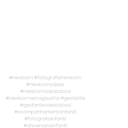
#newborn
#fotografianewborn
#newborncaxias
#newborncaxiasdosul
#newbornserragaucha
#gestante
#gestantecaxiasdosul
#acompanhamentoinfantil
#fotografiainfantil
#aniversarioinfantil