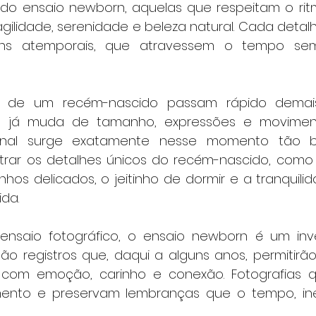
 do ensaio newborn, aquelas que respeitam o ri
Tags: mundo novo fotografia, mundo novo, mundo novo newborn, mundo novo caxias do
sul,
gilidade, serenidade e beleza natural. Cada detalh
mundo novo serra gaúcha, newborn, newborn caxias, newborn caxias do sul, new born, new
born caxias do sul, newborn são marcos, newborn farroupilha, newborn bento gonçalves,
newborn nova petrópolis, newborn gramado, newborn farroupilha, newborn flores da cunha,
ens atemporais, que atravessem o tempo sem
newborn vacaria, newborn antonio prado, newborn garibaldi, newborn serra gaúcha, serra
gaúcha, fotografia recém-nascido, recém-nascido caxias do sul, fotografia caxias do sul,
fotógrafo caxias do sul, estúdio caxias do sul, studio caxias, gestante caxias do sul,
foto de gestante caxias, grávida caxias do sul, gestantes serra gaúcha, bebês caxias do
sul, ensaio recem nascido, bebes caxias do sul, workshop newborn, workshop mundo do
newborn, mundo do newborn, fotografia infantil caxias do sul, fotografo serra gaucha,
estudio fotografico caxias do sul, abfrn, associado abfrn. associação brasileira de
recém-nascidos, newborn arco iris, bebe arco iris, newborn responsável eu faço,
fotografia recém-nascido serra gaúcha, gustavo scain zardo, cláudia magrin, revista
requinte kids e teen, revista requinte, revista afrodite, revista fhox, maternidade
as de um recém-nascido passam rápido demais
caxias do sul, berçário caxias do sul, ala materno infatil unimed caxias do sul,
berçário unimed caxias, berçário pompéia, smash cake caxias, ensaio smash cake, ensaio
cake smash, smash fruit, ensaio smash fruit, ensaio gestante caxias, chateau lacave
caxias, foto de acompanhamento, ideia de fotografia mensal, ensaio de família, foto em
 já muda de tamanho, expressões e movimento
família, aniversário infantil caxias do sul, foto de aniversário.
ional surge exatamente nesse momento tão b
strar os detalhes únicos do recém-nascido, como
hos delicados, o jeitinho de dormir e a tranquilid
ida.
nsaio fotográfico, o ensaio newborn é um inv
ão registros que, daqui a alguns anos, permitirão 
io com emoção, carinho e conexão. Fotografias 
mento e preservam lembranças que o tempo, inev