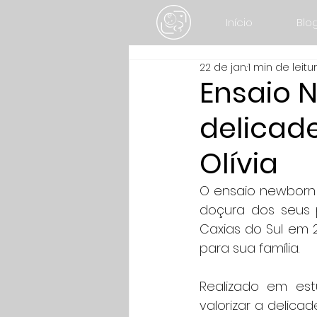
Início
Blo
22 de jan.
1 min de leitu
Ensaio N
delicade
Olívia
O ensaio newborn d
doçura dos seus p
Caxias do Sul em 2
para sua família.
Realizado em est
valorizar a delica