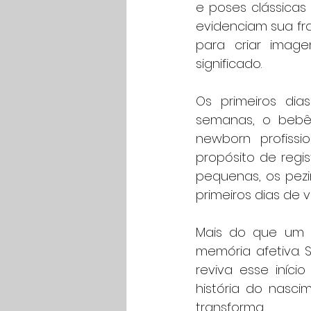
e poses clássicas
evidenciam sua fra
para criar imag
significado.
Os primeiros di
semanas, o bebê
newborn profiss
propósito de regi
pequenas, os pezin
primeiros dias de v
Mais do que um e
memória afetiva. S
reviva esse iníc
história do nasci
transforma.