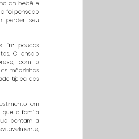
tmo do bebê e 
e foi pensado 
 perder seu 
. Em poucas 
s. O ensaio 
reve, com o 
 as mãozinhas 
ade típica dos 
estimento em 
que a família 
que contam a 
itavelmente, 