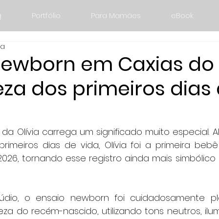
g
Portfólio
Para Mamães
eBook
ra
ewborn em Caxias do S
za dos primeiros dias
a Olívia carrega um significado muito especial. A
rimeiros dias de vida, Olívia foi a primeira beb
026, tornando esse registro ainda mais simbólico e
údio, o ensaio newborn foi cuidadosamente pl
deza do recém-nascido, utilizando tons neutros, il