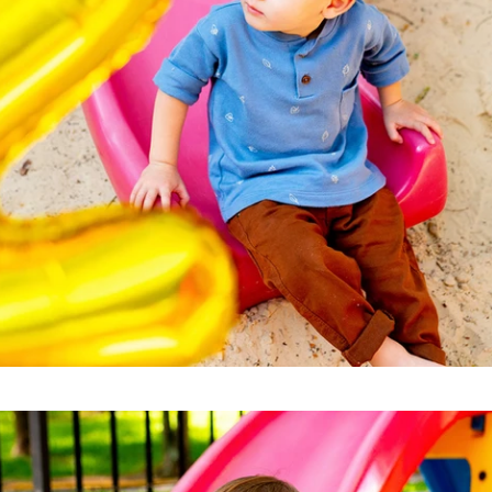
Tags: mundo novo fotografia, mundo novo, mundo novo newborn, mundo novo caxias do
sul,
mundo novo serra gaúcha, newborn, newborn caxias, newborn caxias do sul, new born, new
born caxias do sul, newborn são marcos, newborn farroupilha, newborn bento gonçalves,
newborn nova petrópolis, newborn gramado, newborn farroupilha, newborn flores da cunha,
newborn vacaria, newborn antonio prado, newborn garibaldi, newborn serra gaúcha, serra
gaúcha, fotografia recém-nascido, recém-nascido caxias do sul, fotografia caxias do sul,
fotógrafo caxias do sul, estúdio caxias do sul, studio caxias, gestante caxias do sul,
foto de gestante caxias, grávida caxias do sul, gestantes serra gaúcha, bebês caxias do
sul, ensaio recem nascido, bebes caxias do sul, workshop newborn, workshop mundo do
newborn, mundo do newborn, fotografia infantil caxias do sul, fotografo serra gaucha,
estudio fotografico caxias do sul, abfrn, associado abfrn. associação brasileira de
recém-nascidos, newborn arco iris, bebe arco iris, newborn responsável eu faço,
fotografia recém-nascido serra gaúcha, gustavo scain zardo, cláudia magrin, revista
requinte kids e teen, revista requinte, revista afrodite, revista fhox, maternidade
caxias do sul, berçário caxias do sul, ala materno infatil unimed caxias do sul,
berçário unimed caxias, berçário pompéia, smash cake caxias, ensaio smash cake, ensaio
cake smash, smash fruit, ensaio smash fruit, ensaio gestante caxias, chateau lacave
caxias, foto de acompanhamento, ideia de fotografia mensal, ensaio de família, foto em
família, aniversário infantil caxias do sul, foto de aniversário.