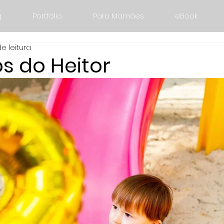
g
Portfólio
Para Mamães
eBook
de leitura
s do Heitor