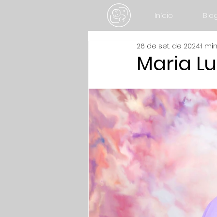
Início
Blo
26 de set. de 2024
1 min
Maria L