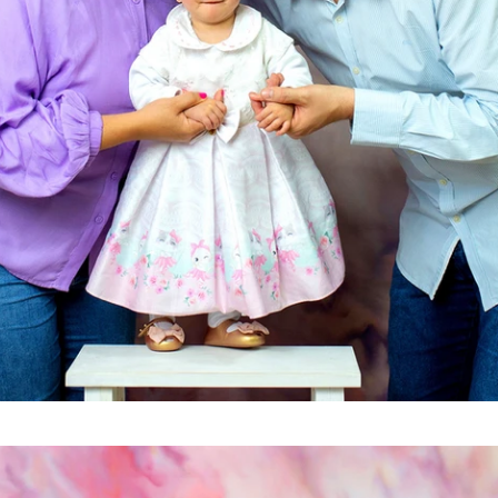
Tags: mundo novo fotografia, mundo novo, mundo novo newborn, mundo novo caxias do
sul,
mundo novo serra gaúcha, newborn, newborn caxias, newborn caxias do sul, new born, new
born caxias do sul, newborn são marcos, newborn farroupilha, newborn bento gonçalves,
newborn nova petrópolis, newborn gramado, newborn farroupilha, newborn flores da cunha,
newborn vacaria, newborn antonio prado, newborn garibaldi, newborn serra gaúcha, serra
gaúcha, fotografia recém-nascido, recém-nascido caxias do sul, fotografia caxias do sul,
fotógrafo caxias do sul, estúdio caxias do sul, studio caxias, gestante caxias do sul,
foto de gestante caxias, grávida caxias do sul, gestantes serra gaúcha, bebês caxias do
sul, ensaio recem nascido, bebes caxias do sul, workshop newborn, workshop mundo do
newborn, mundo do newborn, fotografia infantil caxias do sul, fotografo serra gaucha,
estudio fotografico caxias do sul, abfrn, associado abfrn. associação brasileira de
recém-nascidos, newborn arco iris, bebe arco iris, newborn responsável eu faço,
fotografia recém-nascido serra gaúcha, gustavo scain zardo, cláudia magrin, revista
requinte kids e teen, revista requinte, revista afrodite, revista fhox, maternidade
caxias do sul, berçário caxias do sul, ala materno infatil unimed caxias do sul,
berçário unimed caxias, berçário pompéia, smash cake caxias, ensaio smash cake, ensaio
cake smash, smash fruit, ensaio smash fruit, ensaio gestante caxias, chateau lacave
caxias, foto de acompanhamento, ideia de fotografia mensal, ensaio de família, foto em
família, aniversário infantil caxias do sul, foto de aniversário.